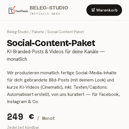
BELEG-STUDIO
🛒 Warenkorb
TWOPIXELS GMBH
Beleg-Studio
/ Pakete /
Social-Content-Paket
Social-Content-Paket
KI-Branded-Posts & Videos für deine Kanäle —
monatlich
Wir produzieren monatlich fertige Social-Media-Inhalte
für dich: gebrandete Bild-Posts (mit deinem Look) und
kurze KI-Videos (Cinematic), inkl. Texten/Captions.
Automatisiert erstellt, von uns kuratiert — für Facebook,
Instagram & Co.
249 €
/
Monat
Jederzeit kündbar.